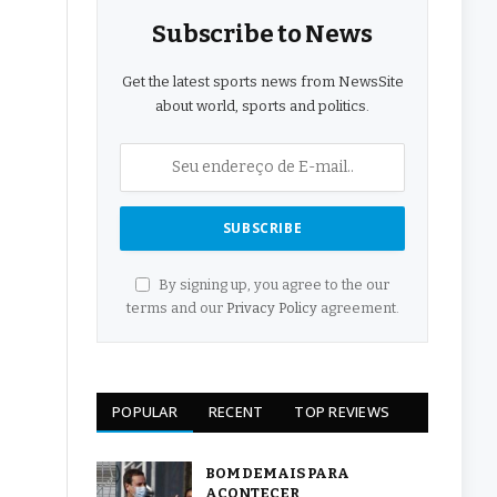
Subscribe to News
Get the latest sports news from NewsSite
about world, sports and politics.
By signing up, you agree to the our
terms and our
Privacy Policy
agreement.
POPULAR
RECENT
TOP REVIEWS
BOM DEMAIS PARA
ACONTECER