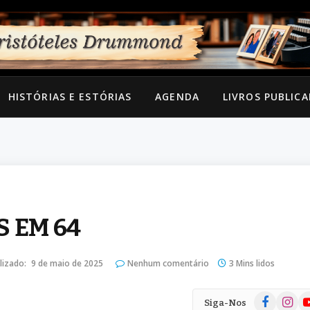
HISTÓRIAS E ESTÓRIAS
AGENDA
LIVROS PUBLIC
S EM 64
lizado:
9 de maio de 2025
Nenhum comentário
3 Mins lidos
Facebook
Instag
Yo
Siga-Nos