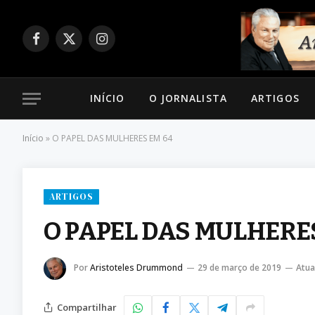
Facebook
X
Instagram
(Twitter)
INÍCIO
O JORNALISTA
ARTIGOS
Início
»
O PAPEL DAS MULHERES EM 64
ARTIGOS
O PAPEL DAS MULHERE
Por
Aristoteles Drummond
29 de março de 2019
Atua
Compartilhar