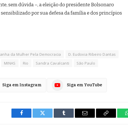
te, sem dúvida –, a eleição do presidente Bolsonaro
 sensibilizado por sua defesa da família e dos princípios
anha da Mulher Pela Democracia
D. Eudoxia Ribeiro Dantas
MINAS
Rio
Sandra Cavalcanti
São Paulo
Siga em Instagram
Siga em YouTube
Facebook
Twitter
Tumblr
E-
Copiar
mail
Link