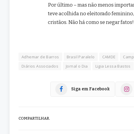
Por último – mas não menos importan
teve acolhida no eleitorado feminino,
cristãos. Não há como se negar fatos!
Adhemar de Barros
Brasil Paralelo
CAMDE
Camp
Diários Associados
Jornal o Dia
Ligia Lessa Bastos
Siga em Facebook
COMPARTILHAR.