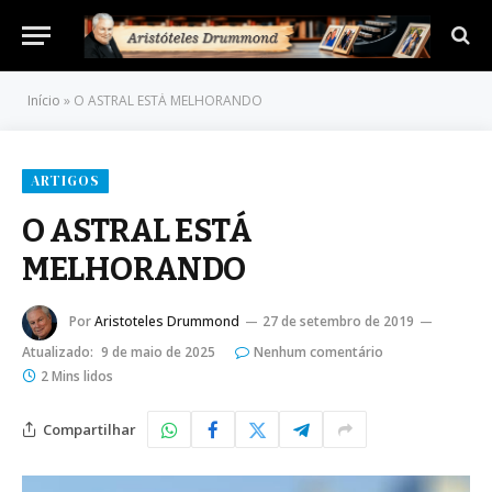
Início
»
O ASTRAL ESTÁ MELHORANDO
ARTIGOS
O ASTRAL ESTÁ
MELHORANDO
Por
Aristoteles Drummond
27 de setembro de 2019
Atualizado:
9 de maio de 2025
Nenhum comentário
2 Mins lidos
Compartilhar