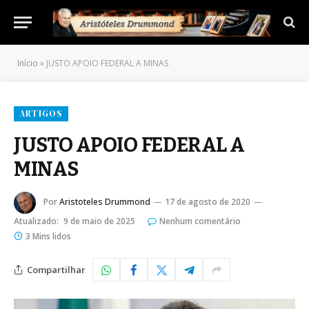
Início
»
JUSTO APOIO FEDERAL A MINAS
ARTIGOS
JUSTO APOIO FEDERAL A
MINAS
Por
Aristoteles Drummond
17 de agosto de 2020
Atualizado:
9 de maio de 2025
Nenhum comentário
3 Mins lidos
Compartilhar