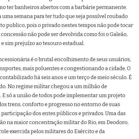
o ter banheiros abertos com a barbárie permanente.
 uma semana para ter tudo que seja possível roubado
to publico, pois o privado nestes tempos não pode tocar
 concessão não pode ser devolvida como foi o Galeão,
e e sim prejuízo ao tesouro estadual.
oncessionária é o brutal encolhimento de seus usuários,
nsportes, mais poluentes e congestionando a cidade. O
ontabilizado há seis anos e um terço de meio século. É
do. No regime militar chegou a um milhão de
m. E só a união de todos pode implementar um projeto
dos trens, conforto e progresso no entorno de suas
a participação dos entes públicos e privados. Uma das
ão na maior concentração militar do Rio, em Deodoro,
ole exercida pelos militares do Exército e da