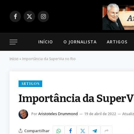
Facebook
X
Instagram
(Twitter)
INÍCIO
O JORNALISTA
ARTIGOS
Início
»
Importância da SuperVia no Rio
ARTIGOS
Importância da SuperVi
Por
Aristoteles Drummond
19 de abril de 2022
Atuali
Compartilhar