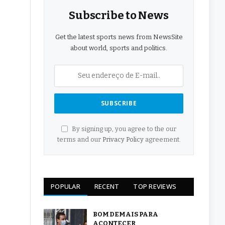
Subscribe to News
Get the latest sports news from NewsSite
about world, sports and politics.
By signing up, you agree to the our
terms and our
Privacy Policy
agreement.
POPULAR
RECENT
TOP REVIEWS
BOM DEMAIS PARA
ACONTECER