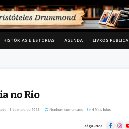
HISTÓRIAS E ESTÓRIAS
AGENDA
LIVROS PUBLIC
a no Rio
zado:
9 de maio de 2025
Nenhum comentário
4 Mins lidos
Facebook
Instag
Yo
Siga-Nos