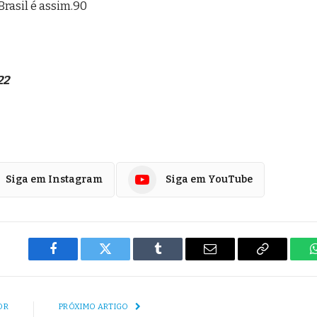
Brasil é assim.90
22
Siga em Instagram
Siga em YouTube
Facebook
Twitter
Tumblr
E-
Copiar
mail
Link
OR
PRÓXIMO ARTIGO