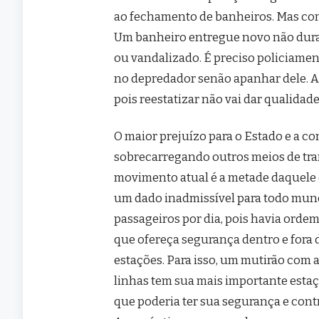
ao fechamento de banheiros. Mas com
Um banheiro entregue novo não dura
ou vandalizado. É preciso policiamen
no depredador senão apanhar dele. A
pois reestatizar não vai dar qualidad
O maior prejuízo para o Estado e a c
sobrecarregando outros meios de tra
movimento atual é a metade daquele c
um dado inadmissível para todo mun
passageiros por dia, pois havia orde
que ofereça segurança dentro e fora 
estações. Para isso, um mutirão com 
linhas tem sua mais importante estaç
que poderia ter sua segurança e contr