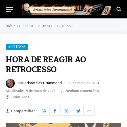
Início
»
HORA DE REAGIR AO RETROCESSO
ARTIGOS
HORA DE REAGIR AO
RETROCESSO
Por
Aristoteles Drummond
11 de maio de 2021
Atualizado:
9 de maio de 2025
Nenhum comentário
3 Mins lidos
Compartilhar