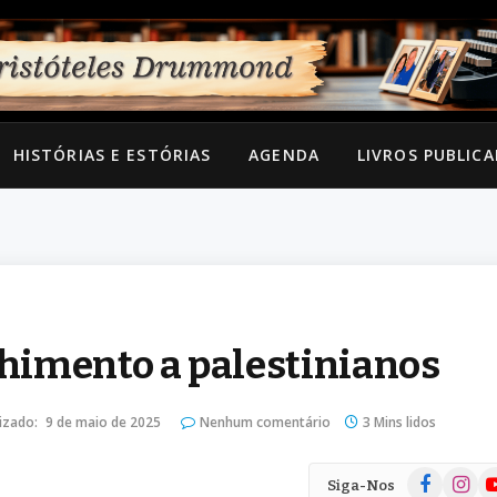
HISTÓRIAS E ESTÓRIAS
AGENDA
LIVROS PUBLIC
himento a palestinianos
izado:
9 de maio de 2025
Nenhum comentário
3 Mins lidos
Facebook
Instag
Yo
Siga-Nos