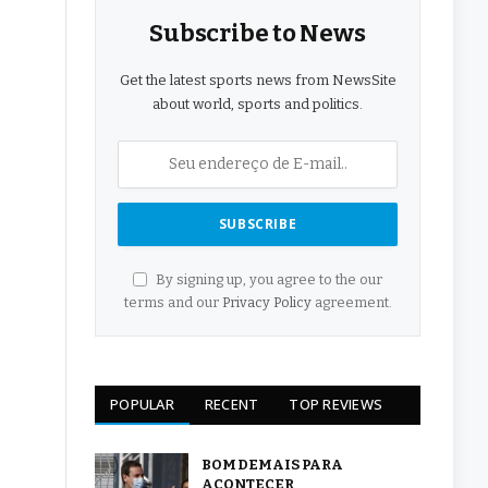
Subscribe to News
Get the latest sports news from NewsSite
about world, sports and politics.
By signing up, you agree to the our
terms and our
Privacy Policy
agreement.
POPULAR
RECENT
TOP REVIEWS
BOM DEMAIS PARA
ACONTECER