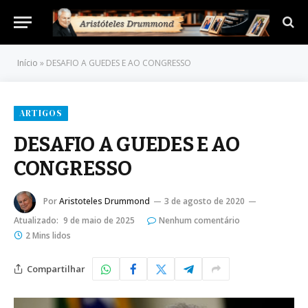
Início
»
DESAFIO A GUEDES E AO CONGRESSO
ARTIGOS
DESAFIO A GUEDES E AO
CONGRESSO
Por
Aristoteles Drummond
3 de agosto de 2020
Atualizado:
9 de maio de 2025
Nenhum comentário
2 Mins lidos
Compartilhar