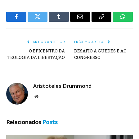
Facebook
Twitter
Tumblr
E-
Copiar
Whats
mail
Link
ARTIGO ANTERIOR
PRÓXIMO ARTIGO
O EPICENTRO DA
DESAFIO A GUEDES E AO
TEOLOGIA DA LIBERTAÇÃO
CONGRESSO
Aristoteles Drummond
Site
Relacionados
Posts