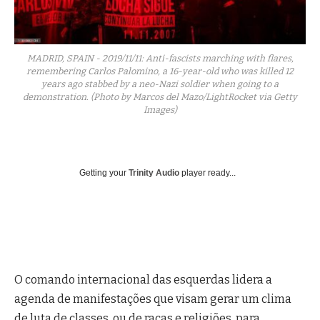
MADRID, SPAIN - 2019/11/11: Anti-fascists marching with flares,
remembering Carlos Palomino, a 16-year-old who was killed 12
years ago stabbed by a neo-Nazi soldier when going to a
demonstration. (Photo by Marcos del Mazo/LightRocket via Getty
Images)
Getting your
Trinity Audio
player ready...
O comando internacional das esquerdas lidera a
agenda de manifestações que visam gerar um clima
de luta de classes, ou de raças e religiões, para