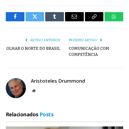
Facebook
Twitter
Tumblr
E-
Copiar
Whats
mail
Link
ARTIGO ANTERIOR
PRÓXIMO ARTIGO
OLHAR O NORTE DO BRASIL
COMUNICAÇÃO COM
COMPETÊNCIA
Aristoteles Drummond
Site
Relacionados
Posts