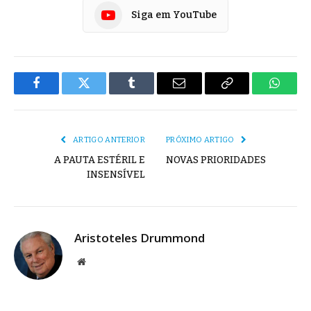
Siga em YouTube
Facebook
Twitter
Tumblr
E-
Copiar
Whats
mail
Link
ARTIGO ANTERIOR
PRÓXIMO ARTIGO
A PAUTA ESTÉRIL E
NOVAS PRIORIDADES
INSENSÍVEL
Aristoteles Drummond
Site