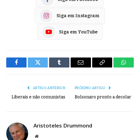
Siga em Instagram
Siga em YouTube
Facebook
Twitter
Tumblr
E-
Copiar
Whats
mail
Link
ARTIGO ANTERIOR
PRÓXIMO ARTIGO
Liberais e não comunistas
Bolsonaro pronto a decolar
Aristoteles Drummond
Site