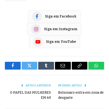
Siga em Facebook
Siga em Instagram
Siga em YouTube
Facebook
Twitter
Tumblr
E-
Copiar
Whats
mail
Link
ARTIGO ANTERIOR
PRÓXIMO ARTIGO
O PAPEL DAS MULHERES
Bolsonaro entra em zona de
EM 64
desgaste