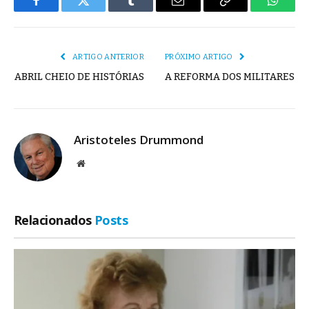
Facebook
Twitter
Tumblr
E-
Copiar
Whats
mail
Link
ARTIGO ANTERIOR
PRÓXIMO ARTIGO
ABRIL CHEIO DE HISTÓRIAS
A REFORMA DOS MILITARES
Aristoteles Drummond
Site
Relacionados
Posts