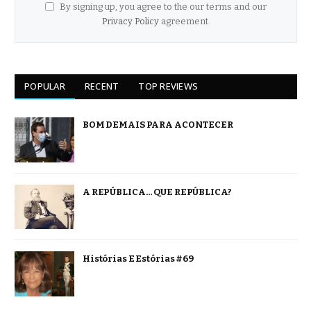
By signing up, you agree to the our terms and our
Privacy Policy
agreement.
POPULAR
RECENT
TOP REVIEWS
BOM DEMAIS PARA ACONTECER
A REPÚBLICA… QUE REPÚBLICA?
Histórias E Estórias #69