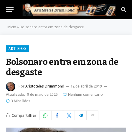
Início
»
Bolsonaro entra em zona de desgaste
ARTIGOS
Bolsonaro entra em zona de
desgaste
Por
Aristoteles Drummond
12 de abril de 2019
Atualizado:
9 de maio de 2025
Nenhum comentário
3 Mins lidos
Compartilhar