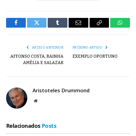
Facebook
Twitter
Tumblr
E-
Copiar
Whats
mail
Link
ARTIGO ANTERIOR
PRÓXIMO ARTIGO
AFFONSO COSTA, RAINHA
EXEMPLO OPORTUNO
AMÉLIA E SALAZAR
Aristoteles Drummond
Site
Relacionados
Posts