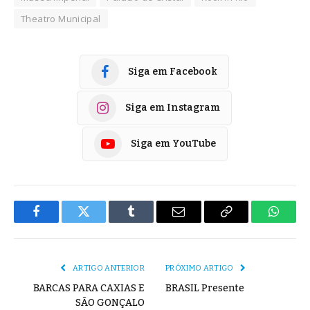
Theatro Municipal
Siga em Facebook
Siga em Instagram
Siga em YouTube
Facebook
Twitter
Tumblr
E-
Copiar
Whats
mail
Link
ARTIGO ANTERIOR
PRÓXIMO ARTIGO
BARCAS PARA CAXIAS E
BRASIL Presente
SÃO GONÇALO