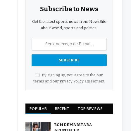
Subscribe to News
Get the latest sports news from NewsSite
about world, sports and politics.
By signing up, you agree to the our
terms and our
Privacy Policy
agreement.
POPULAR
RECENT
TOP REVIEWS
BOM DEMAIS PARA
ACONTECER