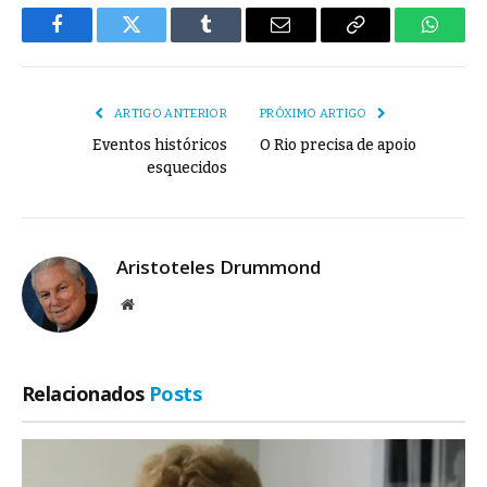
Facebook
Twitter
Tumblr
E-
Copiar
Whats
mail
Link
ARTIGO ANTERIOR
PRÓXIMO ARTIGO
Eventos históricos
O Rio precisa de apoio
esquecidos
Aristoteles Drummond
Site
Relacionados
Posts