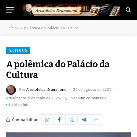
Início
»
A polêmica do Palácio da Cultura
ARTIGOS
A polêmica do Palácio da
Cultura
Por
Aristoteles Drummond
24 de agosto de 2021
Atualizado:
9 de maio de 2025
Nenhum comentário
4 Mins lidos
Compartilhar