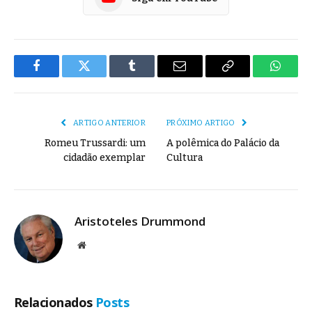
Facebook
Twitter
Tumblr
E-
Copiar
Whats
mail
Link
ARTIGO ANTERIOR
PRÓXIMO ARTIGO
Romeu Trussardi: um
A polêmica do Palácio da
cidadão exemplar
Cultura
Aristoteles Drummond
Site
Relacionados
Posts