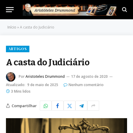
Início
»
A casta do Judiciário
ARTIGOS
A casta do Judiciário
Por
Aristoteles Drummond
17 de agosto de 2020
Atualizado:
9 de maio de 2025
Nenhum comentário
3 Mins lidos
Compartilhar