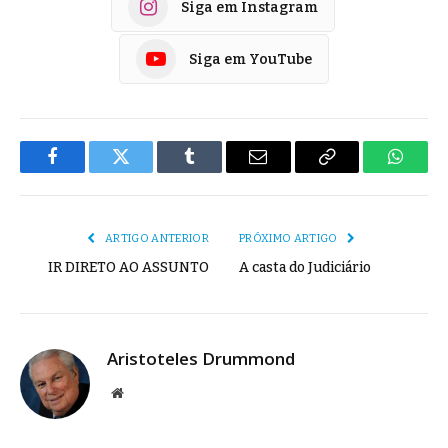
Siga em Instagram
Siga em YouTube
Facebook
Twitter
Tumblr
E-
Copiar
Whats
mail
Link
ARTIGO ANTERIOR
PRÓXIMO ARTIGO
IR DIRETO AO ASSUNTO
A casta do Judiciário
Aristoteles Drummond
Site