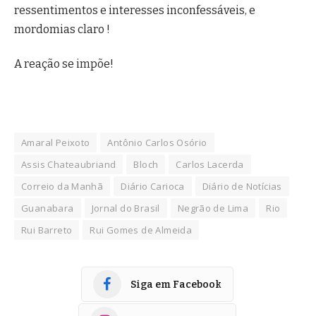
ressentimentos e interesses inconfessáveis, e
mordomias claro !
A reação se impõe!
Amaral Peixoto
Antônio Carlos Osório
Assis Chateaubriand
Bloch
Carlos Lacerda
Correio da Manhã
Diário Carioca
Diário de Notícias
Guanabara
Jornal do Brasil
Negrão de Lima
Rio
Rui Barreto
Rui Gomes de Almeida
Siga em Facebook