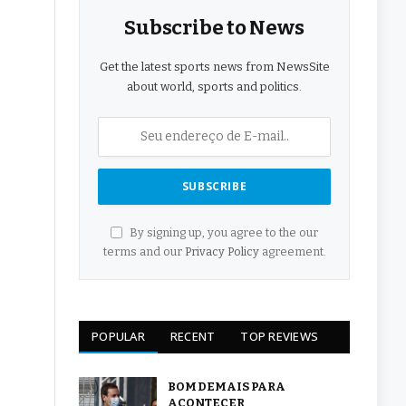
Subscribe to News
Get the latest sports news from NewsSite
about world, sports and politics.
By signing up, you agree to the our
terms and our
Privacy Policy
agreement.
POPULAR
RECENT
TOP REVIEWS
BOM DEMAIS PARA
ACONTECER