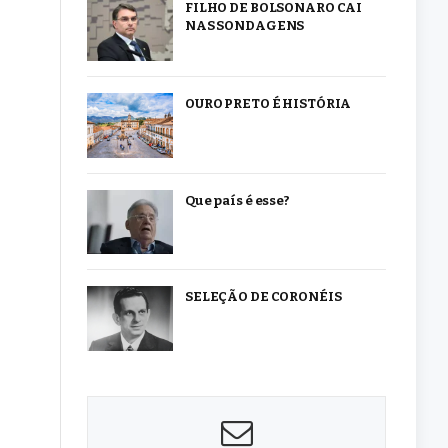
FILHO DE BOLSONARO CAI
NAS SONDAGENS
OURO PRETO É HISTÓRIA
Que país é esse?
SELEÇÃO DE CORONÉIS