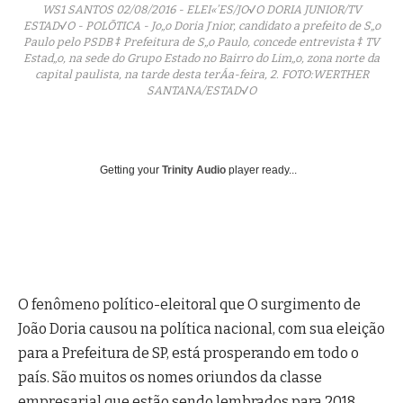
WS1 SANTOS 02/08/2016 - ELEI«’ES/JO√O DORIA JUNIOR/TV
ESTAD√O - POLÕTICA - Jo„o Doria J˙nior, candidato a prefeito de S„o
Paulo pelo PSDB ‡ Prefeitura de S„o Paulo, concede entrevista ‡ TV
Estad„o, na sede do Grupo Estado no Bairro do Lim„o, zona norte da
capital paulista, na tarde desta terÁa-feira, 2. FOTO:WERTHER
SANTANA/ESTAD√O
Getting your
Trinity Audio
player ready...
O fenômeno político-eleitoral que O surgimento de
João Doria causou na política nacional, com sua eleição
para a Prefeitura de SP, está prosperando em todo o
país. São muitos os nomes oriundos da classe
empresarial que estão sendo lembrados para 2018.