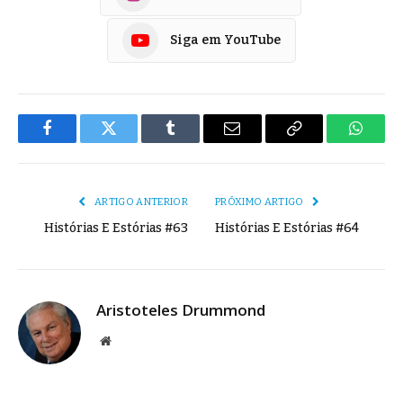
Siga em YouTube
Facebook
Twitter
Tumblr
E-
Copiar
Whats
mail
Link
ARTIGO ANTERIOR
PRÓXIMO ARTIGO
Histórias E Estórias #63
Histórias E Estórias #64
Aristoteles Drummond
Site