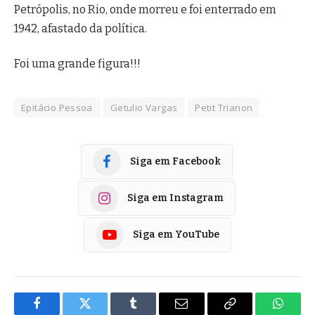
Petrópolis, no Rio, onde morreu e foi enterrado em
1942, afastado da política.
Foi uma grande figura!!!
Epitácio Pessoa
Getulio Vargas
Petit Trianon
Siga em Facebook
Siga em Instagram
Siga em YouTube
Facebook
Twitter
Tumblr
E-
Copiar
Whats