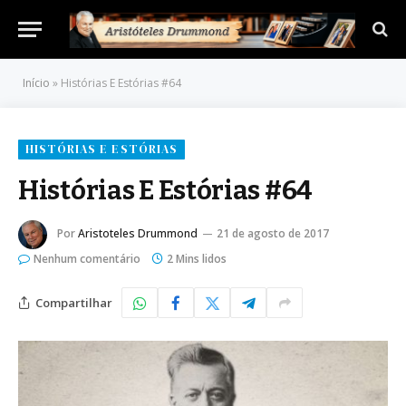
Início
»
Histórias E Estórias #64
HISTÓRIAS E ESTÓRIAS
Histórias E Estórias #64
Por
Aristoteles Drummond
21 de agosto de 2017
Nenhum comentário
2 Mins lidos
Compartilhar