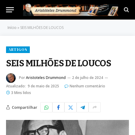
Início
»
SEIS MILHÕES DE LOUCOS
ARTIGOS
SEIS MILHÕES DE LOUCOS
Por
Aristoteles Drummond
2 de julho de 2024
Atualizado:
9 de maio de 2025
Nenhum comentário
3 Mins lidos
Compartilhar