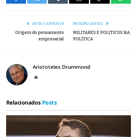
Facebook
Twitter
Tumblr
E-
Copiar
Whats
mail
Link
ARTIGO ANTERIOR
PRÓXIMO ARTIGO
Origem do pensamento
MILITARES E POLITICOS NA
empresarial
POLÍTICA
Aristoteles Drummond
Site
Relacionados
Posts