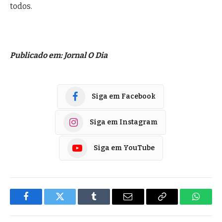
todos.
Publicado em: Jornal O Dia
Siga em Facebook
Siga em Instagram
Siga em YouTube
Facebook
Twitter
Tumblr
E-
Copiar
Whats
mail
Link