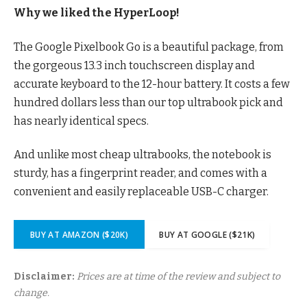
Why we liked the HyperLoop!
The Google Pixelbook Go is a beautiful package, from
the gorgeous 13.3 inch touchscreen display and
accurate keyboard to the 12-hour battery. It costs a few
hundred dollars less than our top ultrabook pick and
has nearly identical specs.
And unlike most cheap ultrabooks, the notebook is
sturdy, has a fingerprint reader, and comes with a
convenient and easily replaceable USB-C charger.
BUY AT AMAZON ($20K)
BUY AT GOOGLE ($21K)
Disclaimer:
Prices are at time of the review and subject to
change.