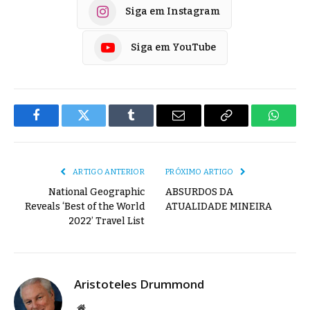
Siga em Instagram
Siga em YouTube
Facebook
Twitter
Tumblr
E-
Copiar
Whats
mail
Link
ARTIGO ANTERIOR
PRÓXIMO ARTIGO
National Geographic
ABSURDOS DA
Reveals ‘Best of the World
ATUALIDADE MINEIRA
2022’ Travel List
Aristoteles Drummond
Site