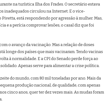
rante na turística Ilha dos Frades. O secretário estava
os inadequados circulou na Internet. E o vice-
 Pivetta, está respondendo por agressão à mulher. Mas,
cia e a perícia comprovar lesões, o casal diz que foi
a com o avanço da vacinação. Mas a relação de doses
stá longe dos países que mais vacinaram. Tendo vacinas
volta à normalidade. E a CPI do Senado perde força ao
solidado. Apenas serve para alimentar a crise política.
azeite do mundo, com 80 mil toneladas por ano. Mais da
pequena produção nacional, de qualidade, com apenas
mos cinco anos, quer ter dez vezes mais. As mudas foram
a.