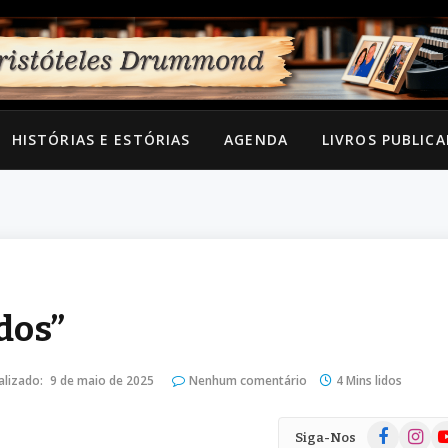
HISTÓRIAS E ESTÓRIAS
AGENDA
LIVROS PUBLIC
dos”
alizado:
9 de maio de 2025
Nenhum comentário
4 Mins lidos
Facebook
Instag
Yo
Siga-Nos