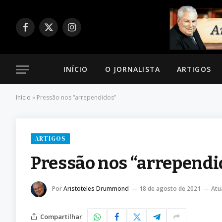
Facebook
X
Instagram
(Twitter)
INÍCIO
O JORNALISTA
ARTIGOS
Início
»
Pressão nos “arrependidos”
ARTIGOS
Pressão nos “arrependi
Por
Aristoteles Drummond
18 de agosto de 2021
Atu
Compartilhar