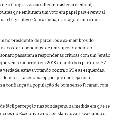
o de o Congresso não alterar o sistema eleitoral,
 outras que emitiriam um voto em papel para eventual
para o Legislativo. Com a mídia, o antagonismo é uma
m no presidente, de parceiros e ex-membros do
acusar os “arrependidos” de um suposto apoio ao
lsonaro passaram a responder as críticas com um “então
o que vem, o ocorrido em 2018, quando boa parte dos 57
a verdade, estava votando contra o PT e as esquerdas.
a silenciosa fazer uma opção que não seja nem
 a confiança da população de bom senso Ficaram com
 de fácil percepção nas sondagens, na medida em que se
nções no Executivo e no Legislativo, vai esvaziando o