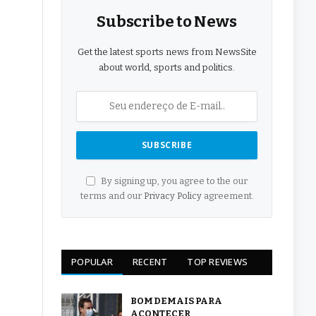
Subscribe to News
Get the latest sports news from NewsSite
about world, sports and politics.
By signing up, you agree to the our
terms and our
Privacy Policy
agreement.
POPULAR
RECENT
TOP REVIEWS
BOM DEMAIS PARA
ACONTECER