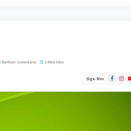
Nenhum comentário
2 Mins lidos
Facebook
Instag
Yo
Siga-Nos