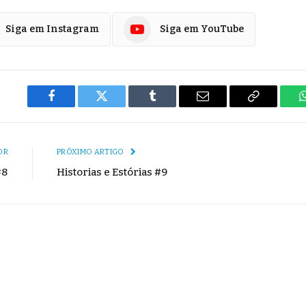
Siga em Instagram
Siga em YouTube
Facebook
Twitter
Tumblr
E-
Copiar
mail
Link
OR
PRÓXIMO ARTIGO
#8
Historias e Estórias #9