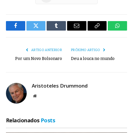
Facebook
Twitter
Tumblr
E-
Copiar
Whats
mail
Link
ARTIGO ANTERIOR
PRÓXIMO ARTIGO
Por um Novo Bolsonaro
Deu a louca no mundo
Aristoteles Drummond
Site
Relacionados
Posts