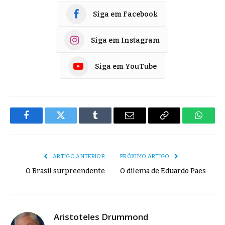
Siga em Facebook
Siga em Instagram
Siga em YouTube
Facebook
Twitter
Tumblr
E-
Copiar
Whats
mail
Link
ARTIGO ANTERIOR
PRÓXIMO ARTIGO
O Brasil surpreendente
O dilema de Eduardo Paes
Aristoteles Drummond