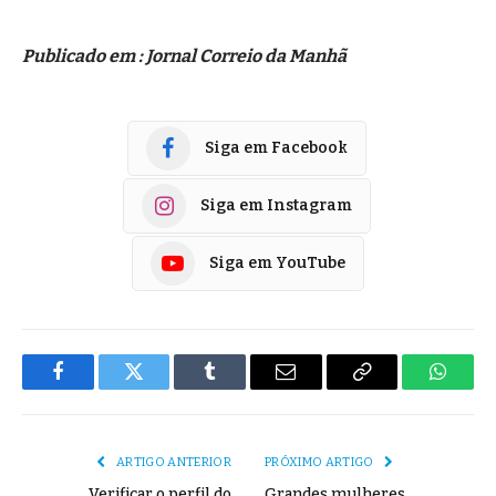
Publicado em : Jornal Correio da Manhã
Siga em Facebook
Siga em Instagram
Siga em YouTube
Facebook
Twitter
Tumblr
E-
Copiar
Whats
mail
Link
ARTIGO ANTERIOR
PRÓXIMO ARTIGO
Verificar o perfil do
Grandes mulheres