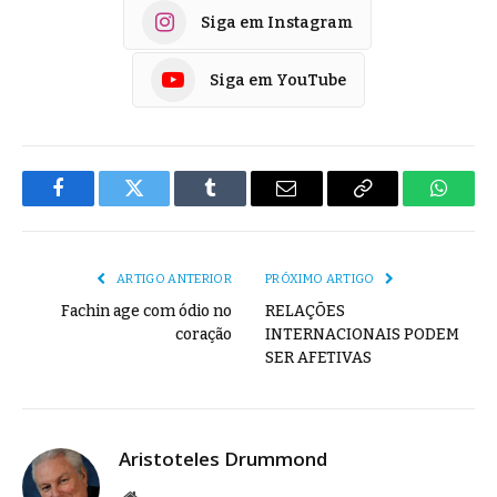
Siga em Instagram
Siga em YouTube
Facebook
Twitter
Tumblr
E-
Copiar
Whats
mail
Link
ARTIGO ANTERIOR
PRÓXIMO ARTIGO
Fachin age com ódio no
RELAÇÕES
coração
INTERNACIONAIS PODEM
SER AFETIVAS
Aristoteles Drummond
Site