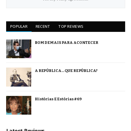
POPULAR
RECENT
TOP REVIEWS
BOM DEMAIS PARA ACONTECER
A REPÚBLICA… QUE REPÚBLICA?
Histórias E Estórias #69
Latest Reviews