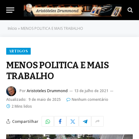
Início
»
MENOS POLITICA E MAIS TRABALHO
ARTIGOS
MENOS POLITICA E MAIS
TRABALHO
Por
Aristoteles Drummond
13 de julho de 2021
Atualizado:
9 de maio de 2025
Nenhum comentário
2 Mins lidos
Compartilhar