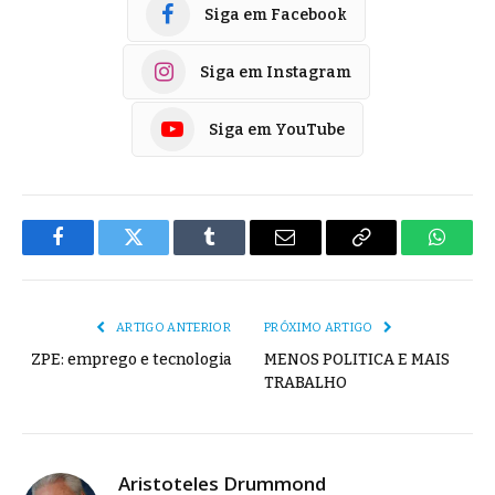
Siga em Facebook
Siga em Instagram
Siga em YouTube
Facebook
Twitter
Tumblr
E-
Copiar
Whats
mail
Link
ARTIGO ANTERIOR
PRÓXIMO ARTIGO
ZPE: emprego e tecnologia
MENOS POLITICA E MAIS
TRABALHO
Aristoteles Drummond