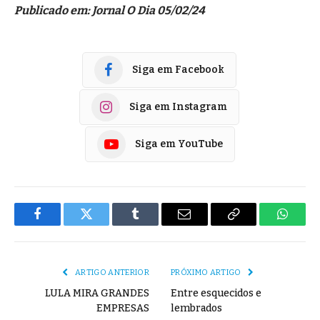
Publicado em: Jornal O Dia 05/02/24
Siga em Facebook
Siga em Instagram
Siga em YouTube
Facebook
Twitter
Tumblr
E-
Copiar
Whats
mail
Link
ARTIGO ANTERIOR
PRÓXIMO ARTIGO
LULA MIRA GRANDES
Entre esquecidos e
EMPRESAS
lembrados