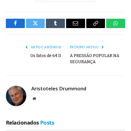
Facebook
Twitter
Tumblr
E-
Copiar
Whats
mail
Link
ARTIGO ANTERIOR
PRÓXIMO ARTIGO
Os fatos de 64 II
A PRESSÃO POPULAR NA
SEGURANÇA
Aristoteles Drummond
Site
Relacionados
Posts