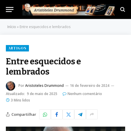
Início
»
Entre esquecidos e lembrados
ARTIGOS
Entre esquecidos e
lembrados
Por
Aristoteles Drummond
16 de fevereiro de 2024
Atualizado:
9 de maio de 2025
Nenhum comentário
3 Mins lidos
Compartilhar