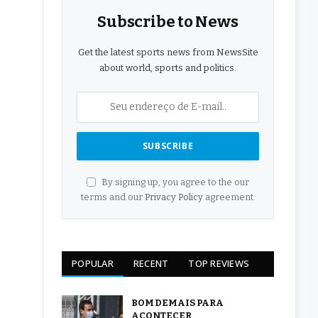
Subscribe to News
Get the latest sports news from NewsSite
about world, sports and politics.
By signing up, you agree to the our
terms and our
Privacy Policy
agreement.
POPULAR
RECENT
TOP REVIEWS
BOM DEMAIS PARA
ACONTECER