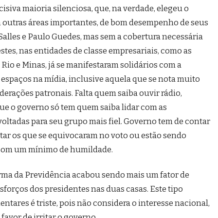
isiva maioria silenciosa, que, na verdade, elegeu o
m outras áreas importantes, de bom desempenho de seus
 Salles e Paulo Guedes, mas sem a cobertura necessária
stes, nas entidades de classe empresariais, como as
 Rio e Minas, já se manifestaram solidários com a
 espaços na mídia, inclusive aquela que se nota muito
derações patronais. Falta quem saiba ouvir rádio,
e que o governo só tem quem saiba lidar com as
voltadas para seu grupo mais fiel. Governo tem de contar
star os que se equivocaram no voto ou estão sendo
az com um mínimo de humildade.
rma da Previdência acabou sendo mais um fator de
sforços dos presidentes nas duas casas. Este tipo
tares é triste, pois não considera o interesse nacional,
avor de irritar o governo.