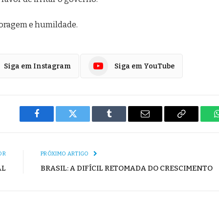
coragem e humildade.
Siga em Instagram
Siga em YouTube
Facebook
Twitter
Tumblr
E-
Copiar
mail
Link
OR
PRÓXIMO ARTIGO
AL
BRASIL: A DIFÍCIL RETOMADA DO CRESCIMENTO