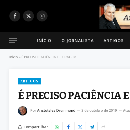
Facebook
X
Instagram
(Twitter)
INÍCIO
O JORNALISTA
ARTIGOS
Início
»
É PRECISO PACIÊNCIA E CORAGEM
ARTIGOS
É PRECISO PACIÊNCIA 
Por
Aristoteles Drummond
3 de outubro de 2019
Atua
Compartilhar