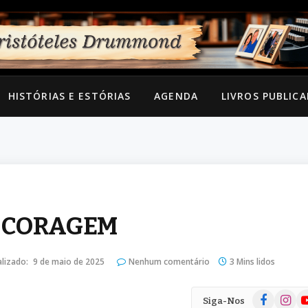
HISTÓRIAS E ESTÓRIAS
AGENDA
LIVROS PUBLIC
E CORAGEM
lizado:
9 de maio de 2025
Nenhum comentário
3 Mins lidos
Facebook
Instag
Yo
Siga-Nos