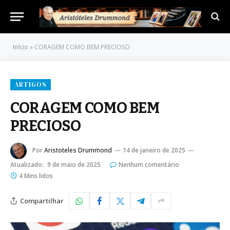
Início
»
CORAGEM COMO BEM PRECIOSO
ARTIGOS
CORAGEM COMO BEM
PRECIOSO
Por
Aristoteles Drummond
14 de janeiro de 2025
Atualizado:
9 de maio de 2025
Nenhum comentário
4 Mins lidos
Compartilhar