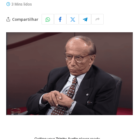
3 Mins lidos
Compartilhar
Getting your
Trinity Audio
player ready...