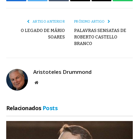
Facebook
Twitter
Tumblr
E-
Copiar
Whats
mail
Link
ARTIGO ANTERIOR
PRÓXIMO ARTIGO
O LEGADO DE MÁRIO
PALAVRAS SENSATAS DE
SOARES
ROBERTO CASTELLO
BRANCO
Aristoteles Drummond
Site
Relacionados
Posts