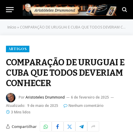
Início
»
COMPARAÇÃO DE URUGUAI E CUBA QUE TODOS DEVERIAM CONHECER
ARTIGOS
COMPARAÇÃO DE URUGUAI E
CUBA QUE TODOS DEVERIAM
CONHECER
Por
Aristoteles Drummond
6 de fevereiro de 2025
Atualizado:
9 de maio de 2025
Nenhum comentário
3 Mins lidos
Compartilhar