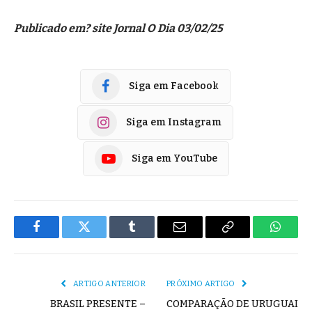
Publicado em? site Jornal O Dia 03/02/25
Siga em Facebook
Siga em Instagram
Siga em YouTube
Facebook
Twitter
Tumblr
E-
Copiar
Whats
mail
Link
ARTIGO ANTERIOR
PRÓXIMO ARTIGO
BRASIL PRESENTE –
COMPARAÇÃO DE URUGUAI