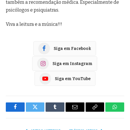
também a recomendação médica. Especialmente de
psicólogos e psiquiatras.
Viva a leitura e a música!!!
Siga em Facebook
Siga em Instagram
Siga em YouTube
Facebook
Twitter
Tumblr
E-
Copiar
Whats
mail
Link