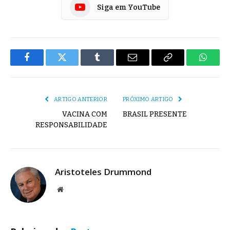
Siga em YouTube
Facebook
Twitter
Tumblr
E-
Copiar
Whats
mail
Link
ARTIGO ANTERIOR
PRÓXIMO ARTIGO
VACINA COM
BRASIL PRESENTE
RESPONSABILIDADE
Aristoteles Drummond
Site