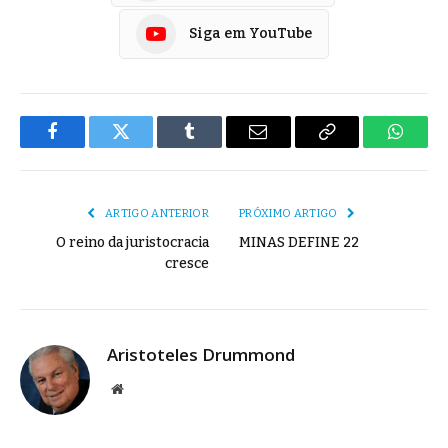
Siga em YouTube
Facebook
Twitter
Tumblr
E-
Copiar
Whats
mail
Link
ARTIGO ANTERIOR
PRÓXIMO ARTIGO
O reino da juristocracia
MINAS DEFINE 22
cresce
Aristoteles Drummond
Site