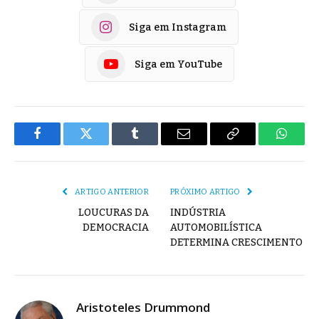
Siga em Instagram
Siga em YouTube
Facebook
Twitter
Tumblr
E-
Copiar
Whats
mail
Link
ARTIGO ANTERIOR
PRÓXIMO ARTIGO
LOUCURAS DA
INDÚSTRIA
DEMOCRACIA
AUTOMOBILÍSTICA
DETERMINA CRESCIMENTO
Aristoteles Drummond