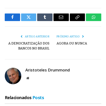
Facebook
Twitter
Tumblr
E-
Copiar
Whats
mail
Link
ARTIGO ANTERIOR
PRÓXIMO ARTIGO
A DEMOCRATIZAÇÃO DOS
AGORA OU NUNCA
BANCOS NO BRASIL
Aristoteles Drummond
Site
Relacionados
Posts