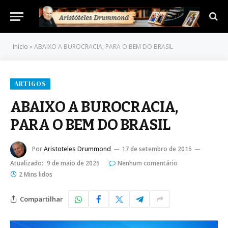
Início
»
ABAIXO A BUROCRACIA, PARA O BEM DO BRASIL
ARTIGOS
ABAIXO A BUROCRACIA,
PARA O BEM DO BRASIL
Por
Aristoteles Drummond
17 de setembro de 2015
Atualizado:
9 de maio de 2025
Nenhum comentário
2 Mins lidos
Compartilhar