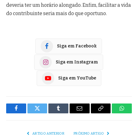
deveria ter um horário alongado. Enfim, facilitar a vida
do contribuinte seria mais do que oportuno.
Siga em Facebook
Siga em Instagram
Siga em YouTube
Facebook
Twitter
Tumblr
E-
Copiar
Whats
mail
Link
ARTIGO ANTERIOR
PRÓXIMO ARTIGO