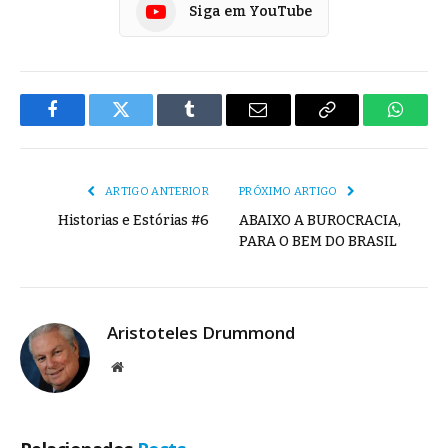
Siga em YouTube
Facebook
Twitter
Tumblr
E-
Copiar
Whats
mail
Link
ARTIGO ANTERIOR
PRÓXIMO ARTIGO
Historias e Estórias #6
ABAIXO A BUROCRACIA,
PARA O BEM DO BRASIL
Aristoteles Drummond
Site