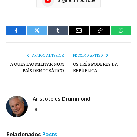
Siga em YouTube
Facebook
Twitter
Tumblr
E-
Copiar
Whats
mail
Link
ARTIGO ANTERIOR
PRÓXIMO ARTIGO
A QUESTÃO MILITAR NUM
OS TRÊS PODERES DA
PAÍS DEMOCRÁTICO
REPÚBLICA
Aristoteles Drummond
Site
Relacionados
Posts