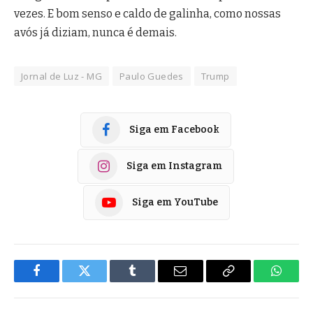
vezes. E bom senso e caldo de galinha, como nossas
avós já diziam, nunca é demais.
Jornal de Luz - MG
Paulo Guedes
Trump
Siga em Facebook
Siga em Instagram
Siga em YouTube
Facebook
Twitter
Tumblr
E-
Copiar
Whats
mail
Link