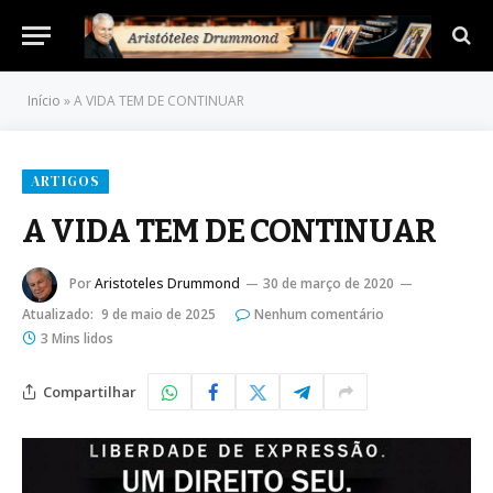
Início
»
A VIDA TEM DE CONTINUAR
ARTIGOS
A VIDA TEM DE CONTINUAR
Por
Aristoteles Drummond
30 de março de 2020
Atualizado:
9 de maio de 2025
Nenhum comentário
3 Mins lidos
Compartilhar