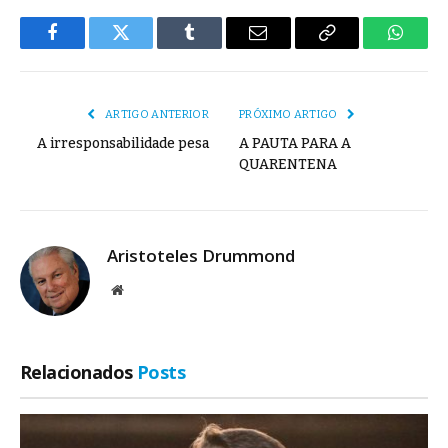
Facebook
Twitter
Tumblr
E-
Copiar
Whats
mail
Link
ARTIGO ANTERIOR
PRÓXIMO ARTIGO
A irresponsabilidade pesa
A PAUTA PARA A
QUARENTENA
Aristoteles Drummond
Site
Relacionados
Posts