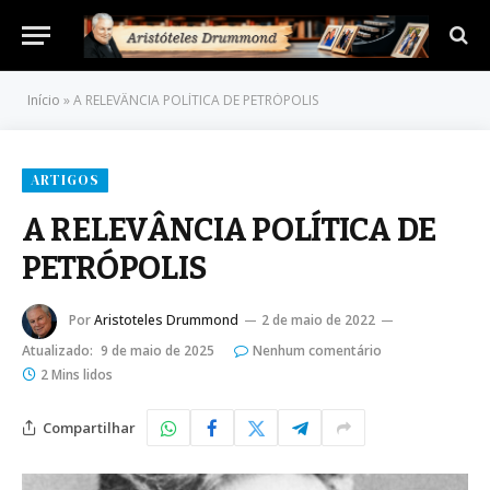
Início
»
A RELEVÂNCIA POLÍTICA DE PETRÓPOLIS
ARTIGOS
A RELEVÂNCIA POLÍTICA DE
PETRÓPOLIS
Por
Aristoteles Drummond
2 de maio de 2022
Atualizado:
9 de maio de 2025
Nenhum comentário
2 Mins lidos
Compartilhar