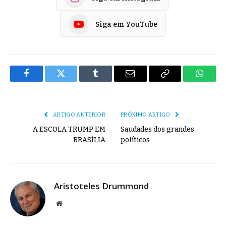
Siga em YouTube
Facebook
Twitter
Tumblr
E-
Copiar
Whats
mail
Link
ARTIGO ANTERIOR
PRÓXIMO ARTIGO
A ESCOLA TRUMP EM
Saudades dos grandes
BRASÍLIA
políticos
Aristoteles Drummond
Site