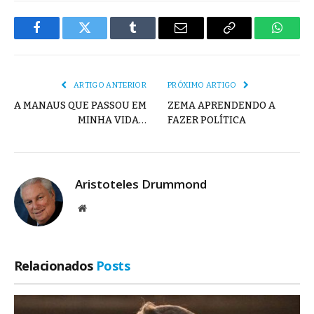
Facebook
Twitter
Tumblr
E-
Copiar
Whats
mail
Link
ARTIGO ANTERIOR
PRÓXIMO ARTIGO
A MANAUS QUE PASSOU EM
ZEMA APRENDENDO A
MINHA VIDA…
FAZER POLÍTICA
Aristoteles Drummond
Site
Relacionados
Posts