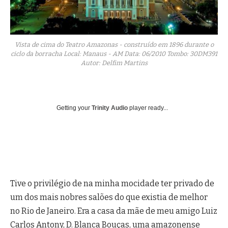
Vista de cima do Teatro Amazonas - construído em 1896 durante o
ciclo da borracha Local: Manaus - AM Data: 06/2010 Tombo: 30DM391
Autor: Delfim Martins
Getting your
Trinity Audio
player ready...
Tive o privilégio de na minha mocidade ter privado de
um dos mais nobres salões do que existia de melhor
no Rio de Janeiro. Era a casa da mãe de meu amigo Luiz
Carlos Antony, D. Blanca Bouças, uma amazonense