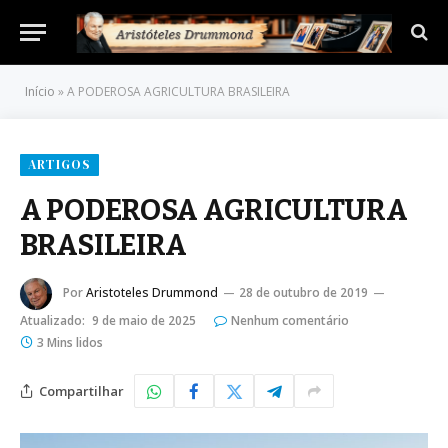
Início
»
A PODEROSA AGRICULTURA BRASILEIRA
ARTIGOS
A PODEROSA AGRICULTURA
BRASILEIRA
Por
Aristoteles Drummond
28 de outubro de 2019
Atualizado:
9 de maio de 2025
Nenhum comentário
3 Mins lidos
Compartilhar