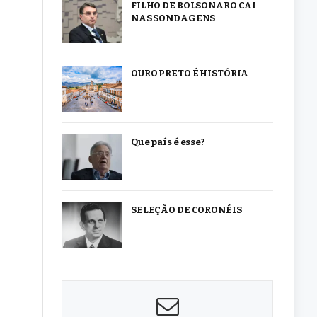
FILHO DE BOLSONARO CAI
NAS SONDAGENS
OURO PRETO É HISTÓRIA
Que país é esse?
SELEÇÃO DE CORONÉIS