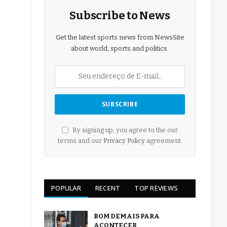
Subscribe to News
Get the latest sports news from NewsSite
about world, sports and politics.
By signing up, you agree to the our
terms and our
Privacy Policy
agreement.
POPULAR
RECENT
TOP REVIEWS
BOM DEMAIS PARA
ACONTECER