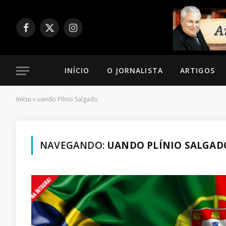
Facebook
X
Instagram
(Twitter)
INÍCIO
O JORNALISTA
ARTIGOS
Início
»
uando Plínio Salgado
NAVEGANDO:
UANDO PLÍNIO SALGAD