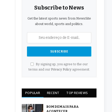
Subscribe to News
Get the latest sports news from NewsSite
about world, sports and politics.
By signing up, you agree to the our
terms and our
Privacy Policy
agreement.
POPULAR
RECENT
TOP REVIEWS
BOM DEMAIS PARA
ACONTECER