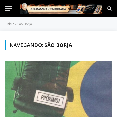
Início
»
São Borja
NAVEGANDO:
SÃO BORJA