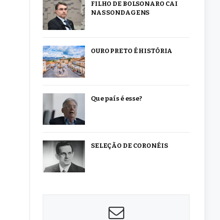
FILHO DE BOLSONARO CAI
NAS SONDAGENS
OURO PRETO É HISTÓRIA
Que país é esse?
SELEÇÃO DE CORONÉIS