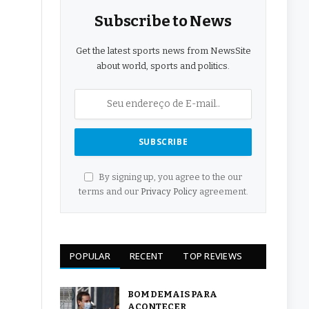
Subscribe to News
Get the latest sports news from NewsSite
about world, sports and politics.
By signing up, you agree to the our
terms and our
Privacy Policy
agreement.
POPULAR
RECENT
TOP REVIEWS
BOM DEMAIS PARA
ACONTECER