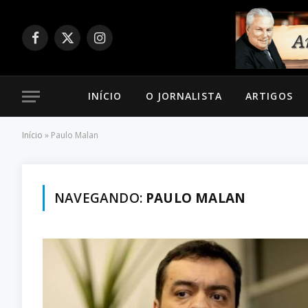
Facebook
X
Instagram
(Twitter)
INÍCIO
O JORNALISTA
ARTIGOS
Início
»
Paulo Malan
NAVEGANDO:
PAULO MALAN