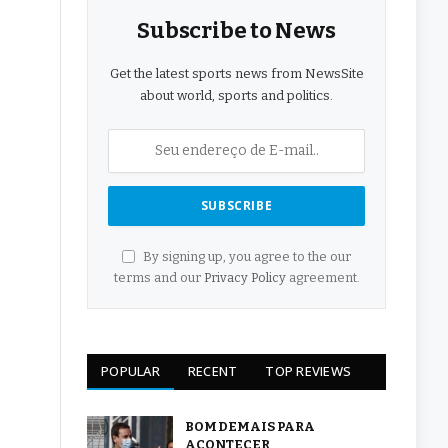
Subscribe to News
Get the latest sports news from NewsSite
about world, sports and politics.
By signing up, you agree to the our
terms and our
Privacy Policy
agreement.
POPULAR
RECENT
TOP REVIEWS
BOM DEMAIS PARA
ACONTECER