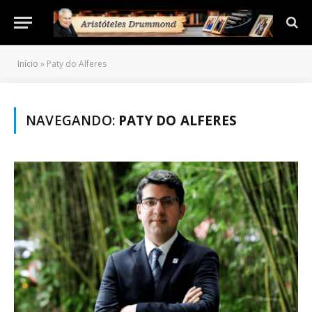
Início
»
Paty do Alferes
NAVEGANDO:
PATY DO ALFERES