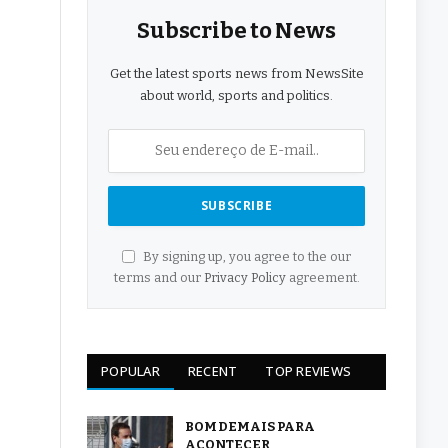
Subscribe to News
Get the latest sports news from NewsSite
about world, sports and politics.
By signing up, you agree to the our
terms and our
Privacy Policy
agreement.
POPULAR
RECENT
TOP REVIEWS
BOM DEMAIS PARA
ACONTECER