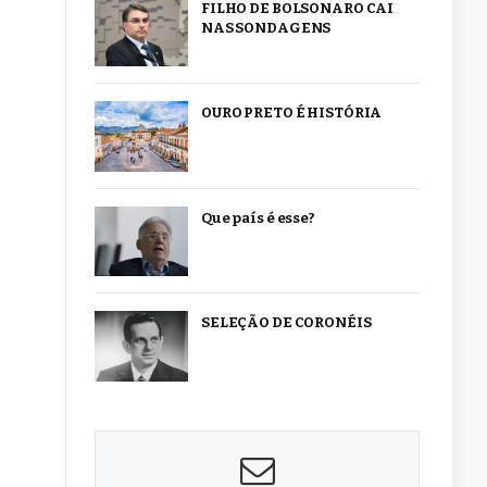
FILHO DE BOLSONARO CAI
NAS SONDAGENS
OURO PRETO É HISTÓRIA
Que país é esse?
SELEÇÃO DE CORONÉIS