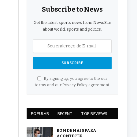
Subscribe to News
Get the latest sports news from NewsSite
about world, sports and politics.
By signing up, you agree to the our
terms and our
Privacy Policy
agreement.
POPULAR
RECENT
TOP REVIEWS
BOM DEMAIS PARA
ACONTECER