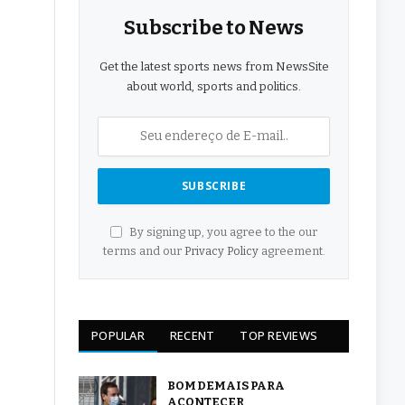
Subscribe to News
Get the latest sports news from NewsSite
about world, sports and politics.
By signing up, you agree to the our
terms and our
Privacy Policy
agreement.
POPULAR
RECENT
TOP REVIEWS
BOM DEMAIS PARA
ACONTECER