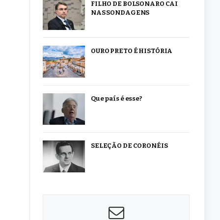
FILHO DE BOLSONARO CAI
NAS SONDAGENS
OURO PRETO É HISTÓRIA
Que país é esse?
SELEÇÃO DE CORONÉIS