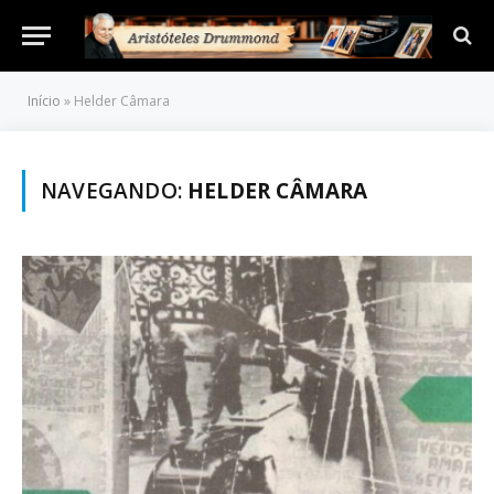
Início
»
Helder Câmara
NAVEGANDO:
HELDER CÂMARA