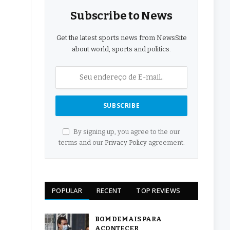
Subscribe to News
Get the latest sports news from NewsSite
about world, sports and politics.
By signing up, you agree to the our
terms and our
Privacy Policy
agreement.
POPULAR
RECENT
TOP REVIEWS
BOM DEMAIS PARA
ACONTECER