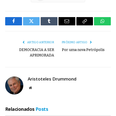
Facebook
Twitter
Tumblr
E-
Copiar
Whats
mail
Link
ARTIGO ANTERIOR
PRÓXIMO ARTIGO
DEMOCRACIA A SER
Por uma nova Petrópolis
APRIMORADA
Aristoteles Drummond
Site
Relacionados
Posts