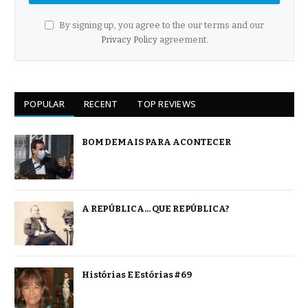
By signing up, you agree to the our terms and our
Privacy Policy
agreement.
POPULAR
RECENT
TOP REVIEWS
BOM DEMAIS PARA ACONTECER
A REPÚBLICA… QUE REPÚBLICA?
Histórias E Estórias #69