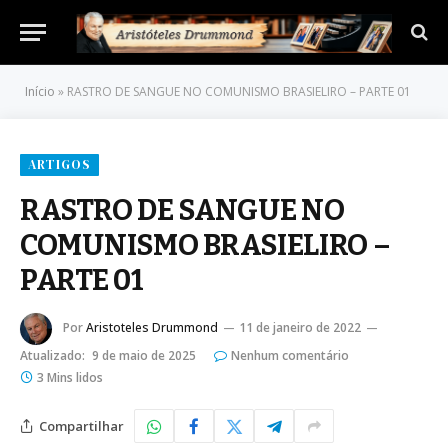
Início
»
RASTRO DE SANGUE NO COMUNISMO BRASIELIRO – PARTE 01
ARTIGOS
RASTRO DE SANGUE NO
COMUNISMO BRASIELIRO –
PARTE 01
Por
Aristoteles Drummond
11 de janeiro de 2022
Atualizado:
9 de maio de 2025
Nenhum comentário
3 Mins lidos
Compartilhar