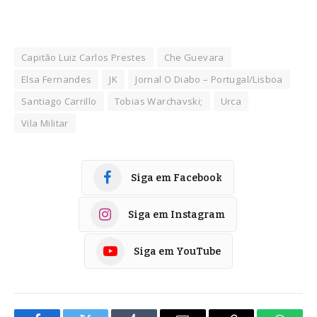
Capitão Luiz Carlos Prestes
Che Guevara
Elsa Fernandes
JK
Jornal O Diabo – Portugal/Lisboa
Santiago Carrillo
Tobias Warchavski;
Urca
Vila Militar
Siga em Facebook
Siga em Instagram
Siga em YouTube