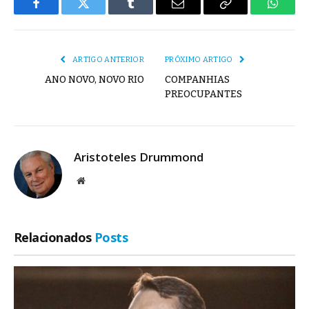
Facebook
Twitter
Tumblr
E-
Copiar
Whats
mail
Link
ARTIGO ANTERIOR
PRÓXIMO ARTIGO
ANO NOVO, NOVO RIO
COMPANHIAS
PREOCUPANTES
Aristoteles Drummond
Site
Relacionados
Posts