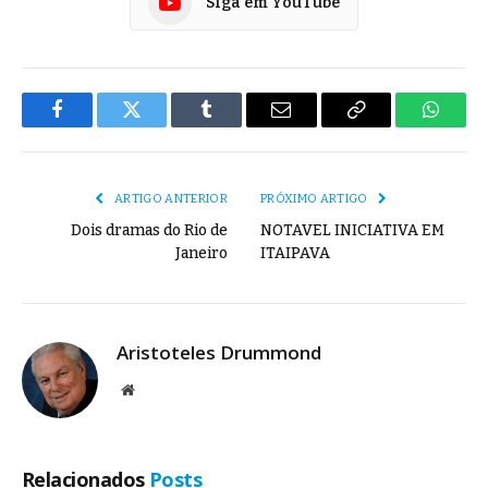
Siga em YouTube
Facebook
Twitter
Tumblr
E-
Copiar
Whats
mail
Link
ARTIGO ANTERIOR
PRÓXIMO ARTIGO
Dois dramas do Rio de
NOTAVEL INICIATIVA EM
Janeiro
ITAIPAVA
Aristoteles Drummond
Site
Relacionados
Posts