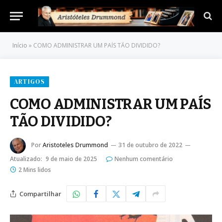
Início
»
COMO ADMINISTRAR UM PAÍS TÃO DIVIDIDO?
ARTIGOS
COMO ADMINISTRAR UM PAÍS
TÃO DIVIDIDO?
Por
Aristoteles Drummond
31 de outubro de 2022
Atualizado:
9 de maio de 2025
Nenhum comentário
2 Mins lidos
Compartilhar