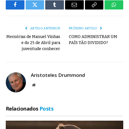
Facebook
Twitter
Tumblr
E-
Copiar
Whats
mail
Link
ARTIGO ANTERIOR
PRÓXIMO ARTIGO
Memórias de Manuel Vinhas
COMO ADMINISTRAR UM
e do 25 de Abril para
PAÍS TÃO DIVIDIDO?
juventude conhecer
Aristoteles Drummond
Site
Relacionados
Posts