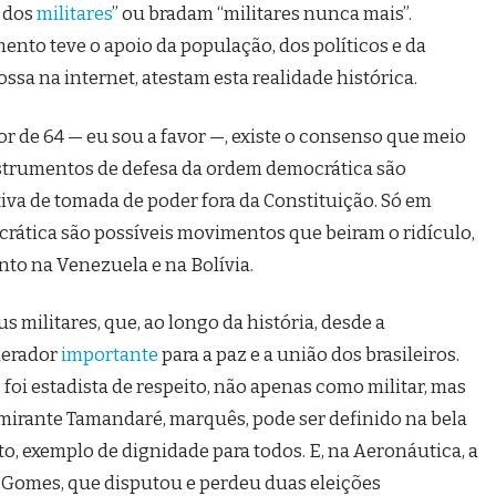
a dos
militares
” ou bradam “militares nunca mais”.
nto teve o apoio da população, dos políticos e da
ssa na internet, atestam esta realidade histórica.
or de 64 — eu sou a favor —, existe o consenso que meio
nstrumentos de defesa da ordem democrática são
tiva de tomada de poder fora da Constituição. Só em
ática são possíveis movimentos que beiram o ridículo,
o na Venezuela e na Bolívia.
s militares, que, ao longo da história, desde a
derador
importante
para a paz e a união dos brasileiros.
foi estadista de respeito, não apenas como militar, mas
mirante Tamandaré, marquês, pode ser definido na bela
, exemplo de dignidade para todos. E, na Aeronáutica, a
o Gomes, que disputou e perdeu duas eleições