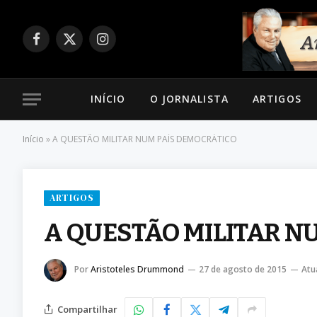
Facebook
X
Instagram
(Twitter)
INÍCIO
O JORNALISTA
ARTIGOS
Início
»
A QUESTÃO MILITAR NUM PAÍS DEMOCRÁTICO
ARTIGOS
A QUESTÃO MILITAR N
Por
Aristoteles Drummond
27 de agosto de 2015
Atu
Compartilhar