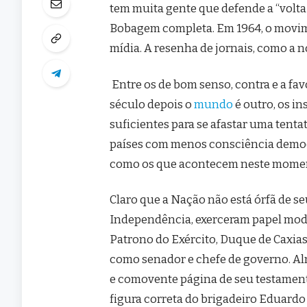
tem muita gente que defende a “volt
Bobagem completa. Em 1964, o movime
mídia. A resenha de jornais, como a no
Entre os de bom senso, contra e a fav
século depois o
mundo
é outro, os i
suficientes para se afastar uma tenta
países com menos consciência democr
como os que acontecem neste moment
Claro que a Nação não está órfã de seu
Independência, exerceram papel mo
Patrono do Exército, Duque de Caxias 
como senador e chefe de governo. Al
e comovente página de seu testamento
figura correta do brigadeiro Eduard