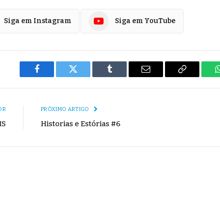
Siga em Instagram
Siga em YouTube
Facebook
Twitter
Tumblr
E-
Copiar
mail
Link
OR
PRÓXIMO ARTIGO
IS
Historias e Estórias #6