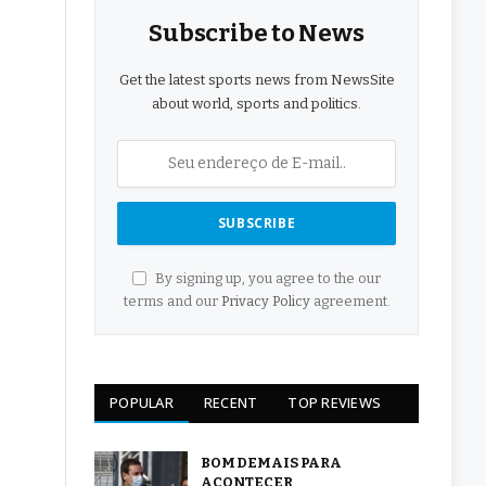
Subscribe to News
Get the latest sports news from NewsSite
about world, sports and politics.
By signing up, you agree to the our
terms and our
Privacy Policy
agreement.
POPULAR
RECENT
TOP REVIEWS
BOM DEMAIS PARA
ACONTECER