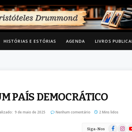
HISTÓRIAS E ESTÓRIAS
AGENDA
LIVROS PUBLIC
UM PAÍS DEMOCRÁTICO
alizado:
9 de maio de 2025
Nenhum comentário
2 Mins lidos
Facebook
Instag
Yo
Siga-Nos