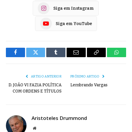
Siga em Instagram
Siga em YouTube
Facebook
Twitter
Tumblr
E-
Copiar
Whats
mail
Link
ARTIGO ANTERIOR
PRÓXIMO ARTIGO
D. JOÃO VI FAZIA POLÍTICA
Lembrando Vargas
COM ORDENS E TÍTULOS
Aristoteles Drummond
Site