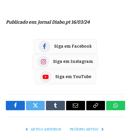
Publicado em: Jornal Diabo.pt 16/03/24
Siga em Facebook
Siga em Instagram
Siga em YouTube
Facebook
Twitter
Tumblr
E-
Copiar
Whats
mail
Link
ARTIGO ANTERIOR
PRÓXIMO ARTIGO